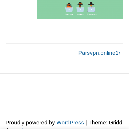
راهبری
Parsvpn.online1
نوشته
Proudly powered by
WordPress
| Theme: Gridd