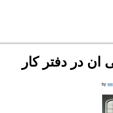
 ان در دفتر کار
by
we