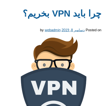
چرا باید VPN بخریم؟
Posted on
دسامبر 8, 2019
webadmin
by