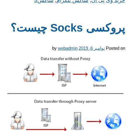
خرید وی پی ان
,
ساکس تلگرام
,
ساکس5
پروکسی Socks چیست؟
Posted on
نوامبر 6, 2019
webadmin
by