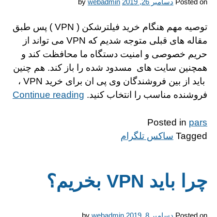
Posted on
دسامبر 26, 2019
webadmin
by
توصیه مهم هنگام خرید فیلترشکن ( VPN ) پس طبق
مقاله های قبلی متوجه شدیم که VPN می تواند از
حریم خصوصی و امنیت دستگاه ما محافظت کند و
همچنین سایت های مسدود شده را باز کند. هم چنین
باید از بین فروشندگان وی پی ان برای خرید VPN ،
wp-
فروشنده مناسب را انتخاب کنید.
Continue reading
idd”
Posted in
pars
Tagged
ساکس تلگرام
چرا باید VPN بخریم؟
Posted on
دسامبر 8, 2019
webadmin
by